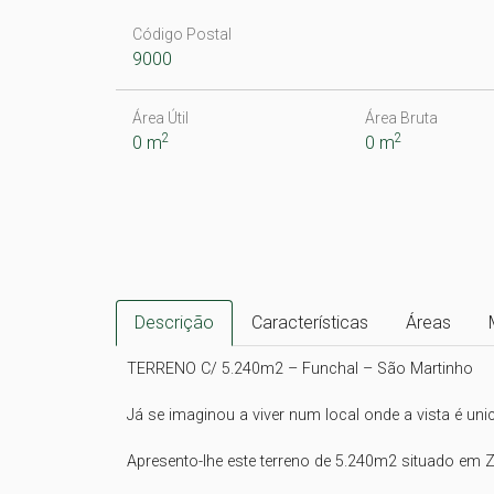
Código Postal
9000
Área Útil
Área Bruta
2
2
0 m
0 m
Descrição
Características
Áreas
TERRENO C/ 5.240m2 – Funchal – São Martinho

Já se imaginou a viver num local onde a vista é un
Apresento-lhe este terreno de 5.240m2 situado em Z