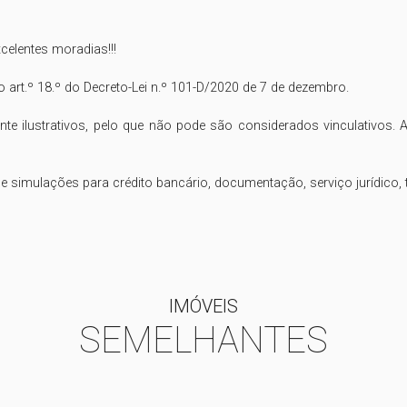
elentes moradias!!!

o art.º 18.º do Decreto-Lei n.º 101-D/2020 de 7 de dezembro.

te ilustrativos, pelo que não pode são considerados vinculativos. A
mulações para crédito bancário, documentação, serviço jurídico, t
IMÓVEIS
SEMELHANTES