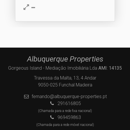
Albuquerque Properties
Gorgeous Island - Mediação Imobiliária Lda
AMI: 14135
Travessa da Malta, 13, 4 Andar
9050-025 Funchal Madeira
fernando@albuquerque-properties.pt
291616805
(Chamada para a rede fixa nacional)
969459863
(Chamada para a rede móvel nacional)