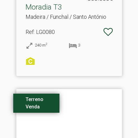
Moradia T3
Madeira / Funchal / Santo António
Ref
: LG0080
2
240
m
3
Terreno
Venda