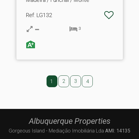
Ref
: LG132
3
2
3
1
4
Albuquerque Properties
Gorgeous Island - Mediação Imobiliária Lda
AMI: 14135