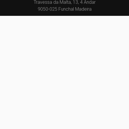
Travessa da Malta, 13, 4 Andar
9050-025 Funchal Madeira
fernando@albuquerque-properties.pt
291616805
(Chamada para a rede fixa nacional)
969459863
(Chamada para a rede móvel nacional)
Centros de Resolução de Litígios
Política de Privacidade
Livro de Reclamações
Canal de Denúncias
Website e CRM Imobiliário