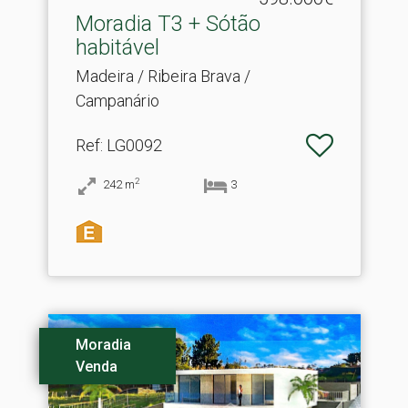
Moradia T3 + Sótão
habitável
Madeira / Ribeira Brava /
Campanário
Ref
: LG0092
2
242
m
3
Moradia
Venda