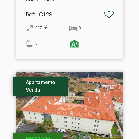
Ref
: LG128
2
297
m
3
5
Apartamento
Venda
Reservado