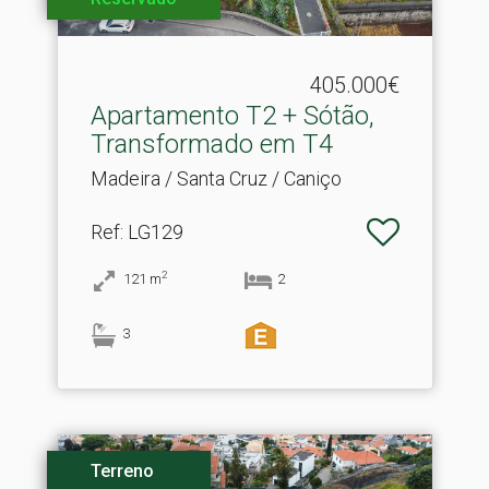
405.000€
Apartamento T2 + Sótão,
Transformado em T4
Madeira / Santa Cruz / Caniço
Ref
: LG129
2
121
m
2
3
Terreno