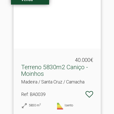
40.000€
Terreno 5830m2 Caniço -
Moinhos
Madeira / Santa Cruz / Camacha
Ref
: BA0039
2
5830
m
Isento