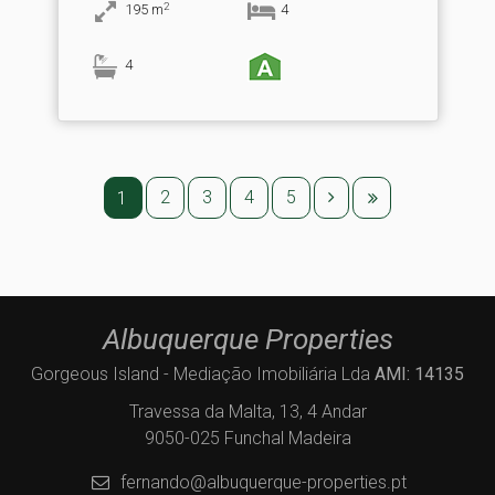
2
195
m
4
4
2
3
4
5
1
Albuquerque Properties
Gorgeous Island - Mediação Imobiliária Lda
AMI: 14135
Travessa da Malta, 13, 4 Andar
9050-025 Funchal Madeira
fernando@albuquerque-properties.pt