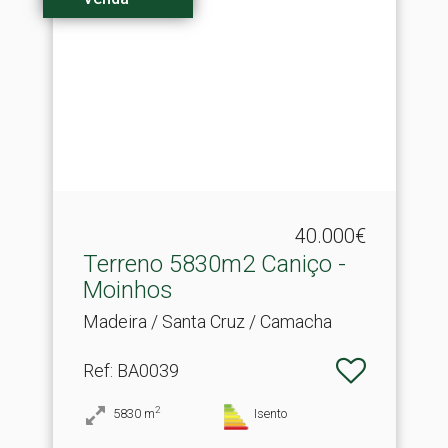
40.000€
Terreno 5830m2 Caniço -
Moinhos
Madeira / Santa Cruz / Camacha
Ref
: BA0039
2
5830
m
Isento