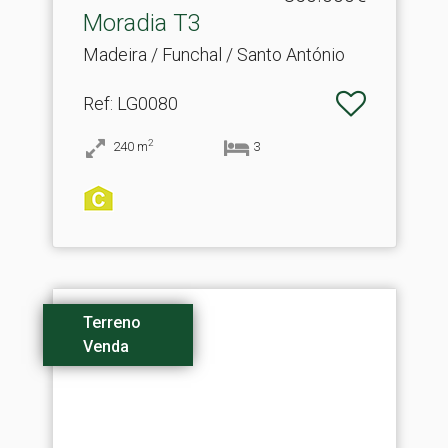
Moradia T3
Madeira / Funchal / Santo António
Ref
: LG0080
2
240
m
3
Terreno
Venda